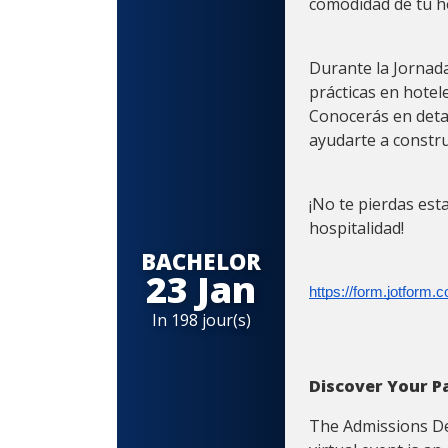
comodidad de tu h
Durante la Jornada
prácticas en hotel
Conocerás en deta
ayudarte a constru
¡No te pierdas est
hospitalidad!
BACHELOR
23 Jan
https://form.jotform.
In 198 jour(s)
Discover Your Pa
The Admissions De