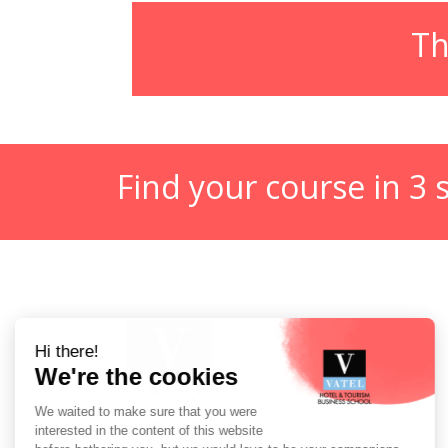
Th
Find your course in 3 