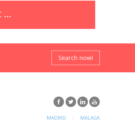
...
Search now!
MADRID
|
MALAGA