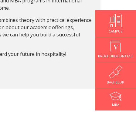
ee and MBA programs in International
home.
ombines theory with practical experience
tion about our academic offerings,
CAMPUS
 we can help you build a successful
rd your future in hospitality!
BROCHURE/CONTACT
BACHELOR
MBA