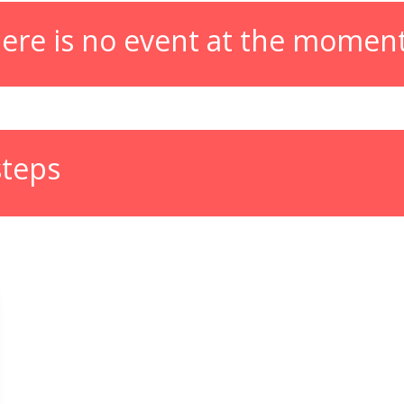
ere is no event at the moment 
steps