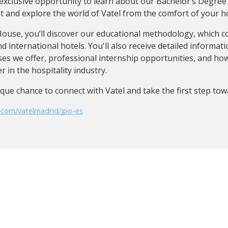
n exclusive opportunity to learn about our Bachelor’s Degr
and explore the world of Vatel from the comfort of your 
ouse, you’ll discover our educational methodology, which c
nd international hotels. You'll also receive detailed informa
ses we offer, professional internship opportunities, and how
r in the hospitality industry.
ique chance to connect with Vatel and take the first step towa
m.com/vatelmadrid/jpo-es