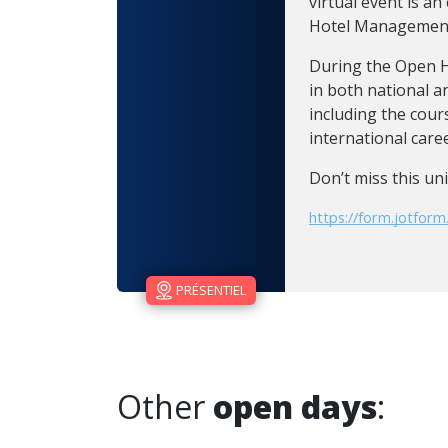
virtual event is a
Hotel Management 
During the Open H
in both national a
including the cour
international caree
Don’t miss this un
https://form.jotfor
PRÉSENTIEL
Other
open days
: