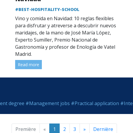
#BEST-HOSPITALITY-SCHOOL
Vino y comida en Navidad: 10 reglas flexibles
para disfrutar y atreverse a descubrir nuevos
maridajes, de la mano de José María López,
Experto Sumiller, Premio Nacional de
Gastronomía y profesor de Enología de Vatel
Madrid.
Read more
ent degree
#Management jobs
#Practical application
#Inte
Première
«
1
2
3
»
Dernière