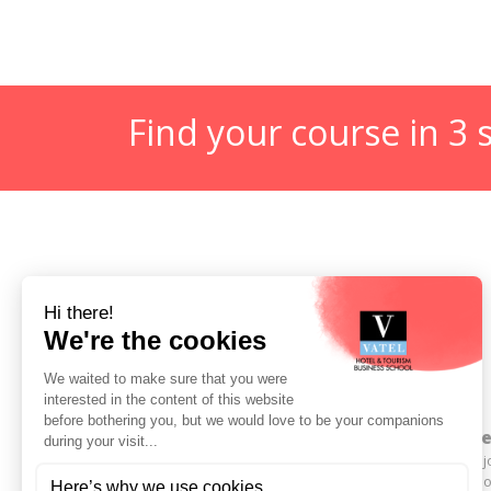
Find your course in 3 
Programs
Caree
Undergraduate degree - Bachelor
Find a 
Marco Polo Program
Best Ho